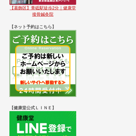
【葛飾区】青砥駅徒歩2分｜健康堂
接骨鍼灸院
【ネット予約はこちら】
【健康堂公式ＬＩＮＥ】