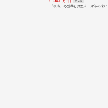
2025年12月9日
未分類
『頭痛』冬型🥶と夏型🌞 対策の違