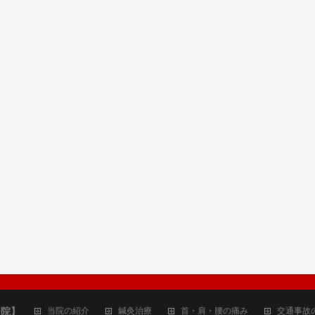
ジ院】
当院の紹介
鍼灸治療
首・肩・腰の痛み
交通事故