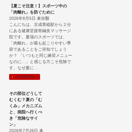
【夏こそ注意！】スポーツ中の
「肉離れ」を防ぐために
2026年8月5日
未分類
こんにちは、京成青砥駅から２分
にある健康堂接骨鍼灸マッサージ
院です。夏場のスポーツでは、
「肉離れ」が最も起こりやすい季
節であることをご存知でしょう
か？ 「いつもと同じ練習メニュー
なのに…」と感じる方こそ危険で
す。なぜ夏に …
この記事を読む
その部位どうして
むくむ？夏の「む
くみ」メカニズム
と、病院へ行くべ
き「危険なサイ
ン」
2026年7月26日
未