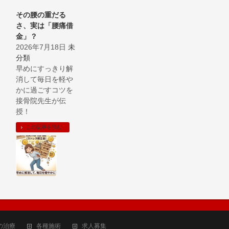
その腰の重だる
さ、実は「腰痛借
金」？
2026年7月18日
未
分類
早めにすっきり解
消して毎日を軽や
かに過ごすコツを
接骨院先生が伝
授！
この記事を読む
の治療
各種施術
求人募集