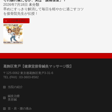
2026年7月18日
未分類
早めにすっきり解消して毎日を軽やかに過ごすコツ
を接骨院先生が伝授！
この記事を読む
葛飾区青戸【健康堂接骨鍼灸マッサージ院】
〒125-0062 東京都葛飾区青戸3-31-6
TEL (FAX) : 03-3603-8582
当院の紹介
鍼灸治療
美容鍼
首・肩・腰の痛み