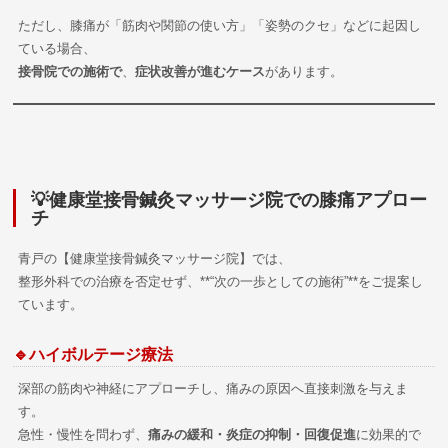
ただし、膝痛が「筋肉や関節の使い方」「姿勢のクセ」などに起因し
ている場合、
接骨院での施術で
、
症状改善が進むケース
があります。
💡健康堂接骨鍼灸マッサージ院での膝痛アプロー
チ
青戸の【健康堂接骨鍼灸マッサージ院】では、
整形外科での治療を否定せず、**“次の一歩としての施術”**をご提案し
ています。
🔹ハイボルテージ療法
深部の筋肉や神経にアプローチし、痛みの原因へ直接刺激を与えま
す。
急性・慢性を問わず、
痛みの緩和・炎症の抑制・回復促進
に効果的で