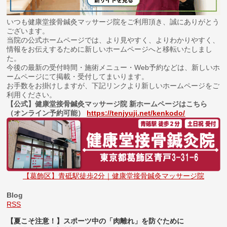
いつも健康堂接骨鍼灸マッサージ院をご利用頂き、誠にありがとう
ございます。
当院の公式ホームページでは、より見やすく、よりわかりやすく、
情報をお伝えするために新しいホームページへと移転いたしまし
た。
今後の最新の受付時間・施術メニュー・Web予約などは、新しいホ
ームページにて掲載・受付してまいります。
お手数をお掛けしますが、下記リンクより新しいホームページをご
利用ください。
【公式】健康堂接骨鍼灸マッサージ院 新ホームページはこちら
（オンライン予約可能）
https://tenjyuji.net/kenkodo/
【葛飾区】青砥駅徒歩2分｜健康堂接骨鍼灸マッサージ院
Blog
RSS
【夏こそ注意！】スポーツ中の「肉離れ」を防ぐために