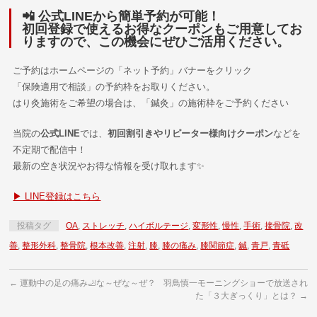
📲
公式LINEから簡単予約が可能！
初回登録で使えるお得なクーポンもご用意してお
りますので、この機会にぜひご活用ください。
ご予約はホームページの「ネット予約」バナーをクリック
「保険適用で相談」の予約枠をお取りください。
はり灸施術をご希望の場合は、「鍼灸」の施術枠をご予約ください
当院の
公式LINE
では、
初回割引きやリピーター様向けクーポン
などを
不定期で配信中！
最新の空き状況やお得な情報を受け取れます✨
▶ LINE登録はこちら
投稿タグ
OA
,
ストレッチ
,
ハイボルテージ
,
変形性
,
慢性
,
手術
,
接骨院
,
改
善
,
整形外科
,
整骨院
,
根本改善
,
注射
,
膝
,
膝の痛み
,
膝関節症
,
鍼
,
青戸
,
青砥
←
運動中の足の痛み🦶な～ぜな～ぜ？
羽鳥慎一モーニングショーで放送され
た「３大ぎっくり」とは？
→