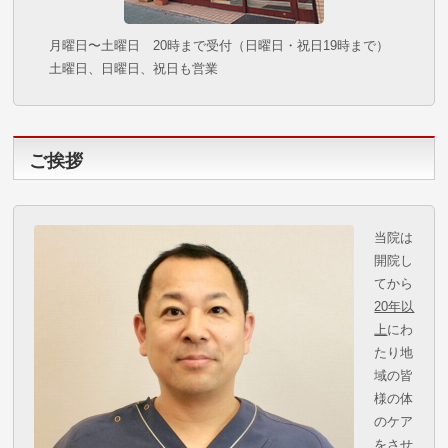
月曜日〜土曜日 20時まで受付（日曜日・祝日19時まで）
土曜日、日曜日、祝日も営業
ご挨拶
当院は
開院し
てから
20年以
上
にわ
たり地
域の皆
様の体
のケア
をさせ