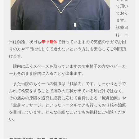
て頂い
ており
ます。
診療日
は、土
日は勿論、祝日も
年中無休
で行っていますので突然のケガでお困
りの方や平日は忙しくて通えないという方にも安心してご利用頂
けます。
院内は広くスペースを取っていますので車椅子の方やベビーカ
ーもそのまま院内に入ることが出来ます。
また当院のもう一つの特徴は『触診力』です。しっかりと手で
ふれて検査をすることで痛みの症状が出ている所だけではなく、
その痛みの原因を追究し必要に応じて自費による「鍼灸治療」や
「全身マッサージ」といったトータルケアも行っており根本治療
を目指しています。どんな些細なことでもお気軽にご相談くださ
い。