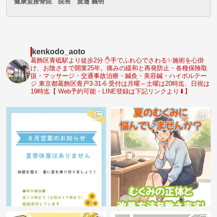
健康堂接骨院 院長 渡邉 義明
kenkodo_aoto
葛飾区青砥駅より徒歩2分
✋手でふれ心でさわる✨施術を心掛
け、お陰さまで開業25年。痛みの緩和と再発防止・各種保険取
扱・マッサージ・交通事故治療・鍼灸・美容鍼・ハイボルテー
ジ 東京都葛飾区青戸3-31-6 受付は月曜～土曜は20時迄、日祝は
19時迄【 Web予約可能・LINE登録は下記リンクより⬇】