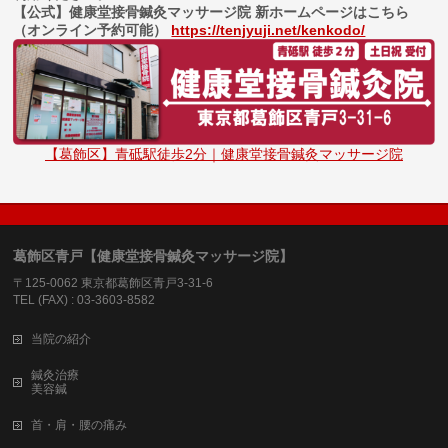
【公式】健康堂接骨鍼灸マッサージ院 新ホームページはこちら
（オンライン予約可能）
https://tenjyuji.net/kenkodo/
【葛飾区】青砥駅徒歩2分｜健康堂接骨鍼灸マッサージ院
葛飾区青戸【健康堂接骨鍼灸マッサージ院】
〒125-0062 東京都葛飾区青戸3-31-6
TEL (FAX) : 03-3603-8582
当院の紹介
鍼灸治療
美容鍼
首・肩・腰の痛み