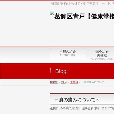
葛飾区青砥駅から徒歩2分 年中無休・平日夜
当院の紹介
鍼灸治療
美容鍼
ABOUT US
ACUPUNCTURE
Blog
HOME
»
Blog
»
未分類
»
～肩の痛みについて～
～肩の痛みについて～
投稿日 : 2024年6月16日
最終更新日時 : 2024年7