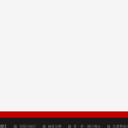
ジ院】
当院の紹介
鍼灸治療
首・肩・腰の痛み
交通事故