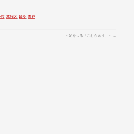
骨院
,
葛飾区
,
鍼灸
,
青戸
～足をつる「こむら返り」～
→