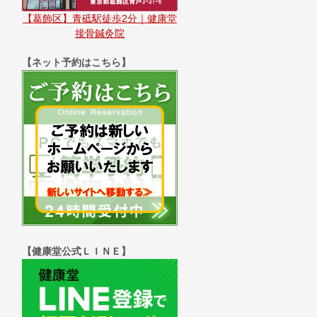
【葛飾区】青砥駅徒歩2分｜健康堂
接骨鍼灸院
【ネット予約はこちら】
【健康堂公式ＬＩＮＥ】