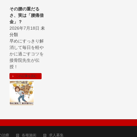
その腰の重だる
さ、実は「腰痛借
金」？
2026年7月18日
未
分類
早めにすっきり解
消して毎日を軽や
かに過ごすコツを
接骨院先生が伝
授！
この記事を読む
の治療
各種施術
求人募集