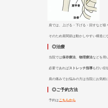
肩では、上げる・下げる・回すなど様
そのため肩関節は動かしやすい構造に
◎治療
当院では
保存療法
、
物理療法
などを用
必要であれば
ストレッチ指導
も行い症
肩の痛みでお悩みの方は当院にお気軽
◎ご予約方法
予約は
こちらから