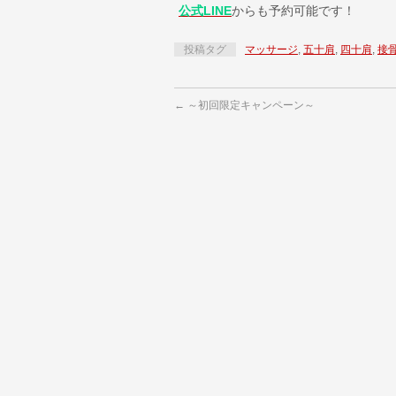
公式LINE
からも予約可能です！
投稿タグ
マッサージ
,
五十肩
,
四十肩
,
接
←
～初回限定キャンペーン～