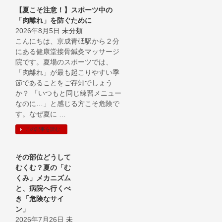
【夏こそ注意！】スポーツ中の
「肉離れ」を防ぐために
2026年8月5日
未分類
こんにちは、京成青砥駅から２分
にある健康堂接骨鍼灸マッサージ
院です。夏場のスポーツでは、
「肉離れ」が最も起こりやすい季
節であることをご存知でしょう
か？ 「いつもと同じ練習メニュー
なのに…」と感じる方こそ危険で
す。なぜ夏に …
この記事を読む
その部位どうして
むくむ？夏の「む
くみ」メカニズム
と、病院へ行くべ
き「危険なサイ
ン」
2026年7月26日
未