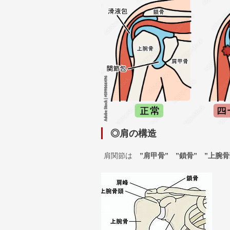
◎肩の構造
肩関節は
”肩甲骨” ”鎖骨” ”上腕骨