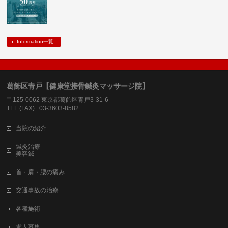
Information一覧
葛飾区青戸【健康堂接骨鍼灸マッサージ院】
〒125-0062 東京都葛飾区青戸3-31-6
TEL (FAX) : 03-3603-8582
当院の紹介
鍼灸治療
美容鍼
首・肩・腰の痛み
交通事故の治療
各種施術
求人募集