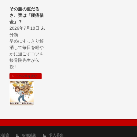
その腰の重だる
さ、実は「腰痛借
金」？
2026年7月18日
未
分類
早めにすっきり解
消して毎日を軽や
かに過ごすコツを
接骨院先生が伝
授！
この記事を読む
の治療
各種施術
求人募集