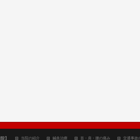
ジ院】
当院の紹介
鍼灸治療
首・肩・腰の痛み
交通事故