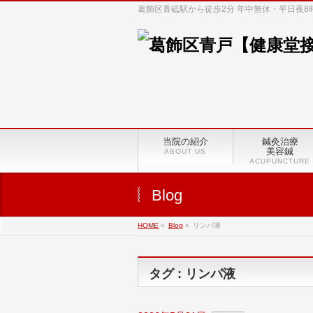
葛飾区青砥駅から徒歩2分 年中無休・平日夜
当院の紹介
鍼灸治療
美容鍼
ABOUT US
ACUPUNCTURE
Blog
HOME
»
Blog
»
リンパ液
タグ : リンパ液