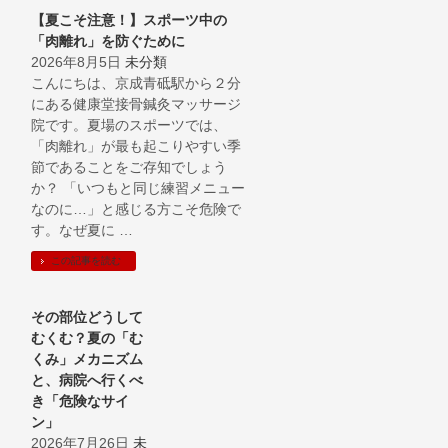
【夏こそ注意！】スポーツ中の
「肉離れ」を防ぐために
2026年8月5日
未分類
こんにちは、京成青砥駅から２分
にある健康堂接骨鍼灸マッサージ
院です。夏場のスポーツでは、
「肉離れ」が最も起こりやすい季
節であることをご存知でしょう
か？ 「いつもと同じ練習メニュー
なのに…」と感じる方こそ危険で
す。なぜ夏に …
この記事を読む
その部位どうして
むくむ？夏の「む
くみ」メカニズム
と、病院へ行くべ
き「危険なサイ
ン」
2026年7月26日
未