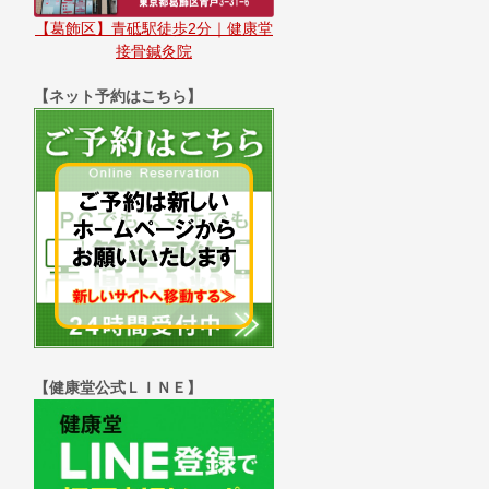
【葛飾区】青砥駅徒歩2分｜健康堂
接骨鍼灸院
【ネット予約はこちら】
【健康堂公式ＬＩＮＥ】