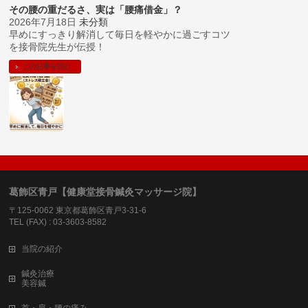
その腰の重だるさ、実は「腰痛借金」？
2026年7月18日
未分類
早めにすっきり解消して毎日を軽やかに過ごすコツ
を接骨院先生が伝授！
この記事を読む
葛飾区青戸【健康堂接骨鍼灸マッサージ院】
〒125-0062 東京都葛飾区青戸3-31-6
TEL (FAX) : 03-3603-8582
当院の紹介
鍼灸治療
美容鍼
首・肩・腰の痛み