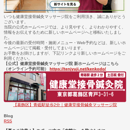
いつも健康堂接骨鍼灸マッサージ院をご利用頂き、誠にありがとう
ございます。
当院の公式ホームページでは、より見やすく、よりわかりやすく、
情報をお伝えするために新しいホームページへと移転いたしまし
た。
今後の最新の受付時間・施術メニュー・Web予約などは、新しいホ
ームページにて掲載・受付してまいります。
お手数をお掛けしますが、下記リンクより新しいホームページをご
利用ください。
【公式】健康堂接骨鍼灸マッサージ院 新ホームページはこちら
（オンライン予約可能）
https://tenjyuji.net/kenkodo/
【葛飾区】青砥駅徒歩2分｜健康堂接骨鍼灸マッサージ院
Blog
RSS