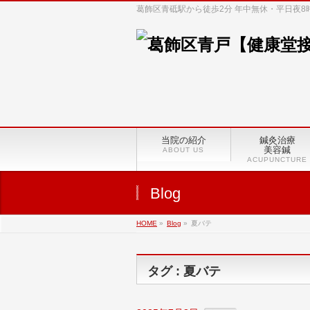
葛飾区青砥駅から徒歩2分 年中無休・平日夜
当院の紹介
鍼灸治療
美容鍼
ABOUT US
ACUPUNCTURE
Blog
HOME
»
Blog
»
夏バテ
タグ : 夏バテ