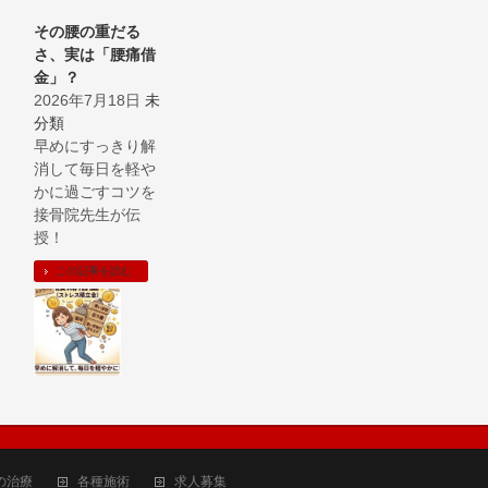
その腰の重だる
さ、実は「腰痛借
金」？
2026年7月18日
未
分類
早めにすっきり解
消して毎日を軽や
かに過ごすコツを
接骨院先生が伝
授！
この記事を読む
の治療
各種施術
求人募集