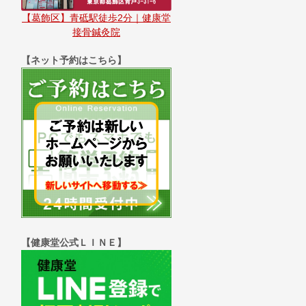
【葛飾区】青砥駅徒歩2分｜健康堂
接骨鍼灸院
【ネット予約はこちら】
【健康堂公式ＬＩＮＥ】