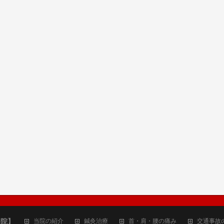
ジ院】
当院の紹介
鍼灸治療
首・肩・腰の痛み
交通事故