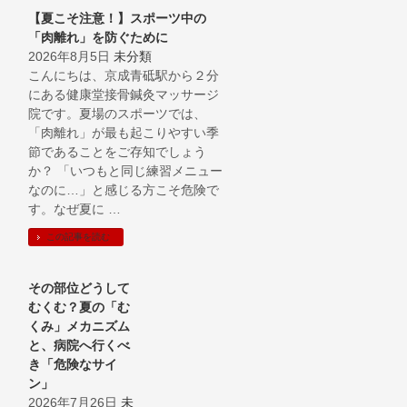
【夏こそ注意！】スポーツ中の
「肉離れ」を防ぐために
2026年8月5日
未分類
こんにちは、京成青砥駅から２分
にある健康堂接骨鍼灸マッサージ
院です。夏場のスポーツでは、
「肉離れ」が最も起こりやすい季
節であることをご存知でしょう
か？ 「いつもと同じ練習メニュー
なのに…」と感じる方こそ危険で
す。なぜ夏に …
この記事を読む
その部位どうして
むくむ？夏の「む
くみ」メカニズム
と、病院へ行くべ
き「危険なサイ
ン」
2026年7月26日
未