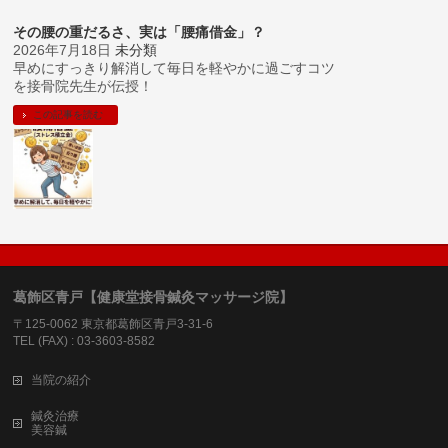
その腰の重だるさ、実は「腰痛借金」？
2026年7月18日
未分類
早めにすっきり解消して毎日を軽やかに過ごすコツ
を接骨院先生が伝授！
この記事を読む
葛飾区青戸【健康堂接骨鍼灸マッサージ院】
〒125-0062 東京都葛飾区青戸3-31-6
TEL (FAX) : 03-3603-8582
当院の紹介
鍼灸治療
美容鍼