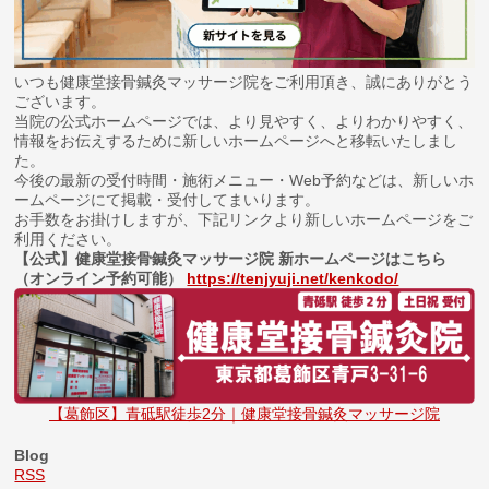
いつも健康堂接骨鍼灸マッサージ院をご利用頂き、誠にありがとう
ございます。
当院の公式ホームページでは、より見やすく、よりわかりやすく、
情報をお伝えするために新しいホームページへと移転いたしまし
た。
今後の最新の受付時間・施術メニュー・Web予約などは、新しいホ
ームページにて掲載・受付してまいります。
お手数をお掛けしますが、下記リンクより新しいホームページをご
利用ください。
【公式】健康堂接骨鍼灸マッサージ院 新ホームページはこちら
（オンライン予約可能）
https://tenjyuji.net/kenkodo/
【葛飾区】青砥駅徒歩2分｜健康堂接骨鍼灸マッサージ院
Blog
RSS