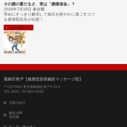
その腰の重だるさ、実は「腰痛借金」？
2026年7月18日
未分類
早めにすっきり解消して毎日を軽やかに過ごすコツ
を接骨院先生が伝授！
この記事を読む
葛飾区青戸【健康堂接骨鍼灸マッサージ院】
〒125-0062 東京都葛飾区青戸3-31-6
TEL (FAX) : 03-3603-8582
当院の紹介
鍼灸治療
美容鍼
首・肩・腰の痛み