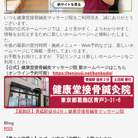
いつも健康堂接骨鍼灸マッサージ院をご利用頂き、誠にありがとう
ございます。
当院の公式ホームページでは、より見やすく、よりわかりやすく、
情報をお伝えするために新しいホームページへと移転いたしまし
た。
今後の最新の受付時間・施術メニュー・Web予約などは、新しいホ
ームページにて掲載・受付してまいります。
お手数をお掛けしますが、下記リンクより新しいホームページをご
利用ください。
【公式】健康堂接骨鍼灸マッサージ院 新ホームページはこちら
（オンライン予約可能）
https://tenjyuji.net/kenkodo/
【葛飾区】青砥駅徒歩2分｜健康堂接骨鍼灸マッサージ院
Blog
RSS