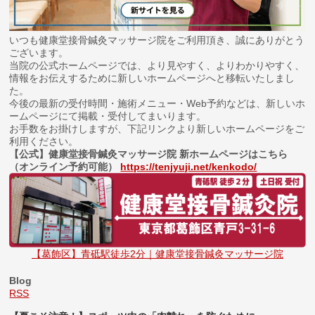
いつも健康堂接骨鍼灸マッサージ院をご利用頂き、誠にありがとう
ございます。
当院の公式ホームページでは、より見やすく、よりわかりやすく、
情報をお伝えするために新しいホームページへと移転いたしまし
た。
今後の最新の受付時間・施術メニュー・Web予約などは、新しいホ
ームページにて掲載・受付してまいります。
お手数をお掛けしますが、下記リンクより新しいホームページをご
利用ください。
【公式】健康堂接骨鍼灸マッサージ院 新ホームページはこちら
（オンライン予約可能）
https://tenjyuji.net/kenkodo/
【葛飾区】青砥駅徒歩2分｜健康堂接骨鍼灸マッサージ院
Blog
RSS