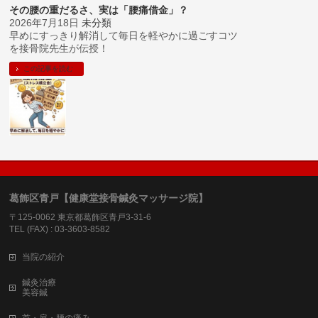
その腰の重だるさ、実は「腰痛借金」？
2026年7月18日
未分類
早めにすっきり解消して毎日を軽やかに過ごすコツ
を接骨院先生が伝授！
この記事を読む
葛飾区青戸【健康堂接骨鍼灸マッサージ院】
〒125-0062 東京都葛飾区青戸3-31-6
TEL (FAX) : 03-3603-8582
当院の紹介
鍼灸治療
美容鍼
首・肩・腰の痛み